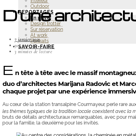
Intérieur
Outdoor
D’une architectur
REPORTAGES
En privé
Design trotter
Sur réservation
At work
7 janvier 2021
Portraits
915 vues
SAVOIR-FAIRE
3 minutes de lecture
E
n tête à tête avec le massif montagneux
duo d’architectes Marijana Radovic et Marco
chaque projet par une expérience immersive,
Au cœur de la station transalpine Courmayeur, perle rare au
les thèmes typiques de la tradition locale coexistent avec la 
bruts de détails architecturaux remarquables, avec pour maî
pour la famille, la deuxième pour les invités.