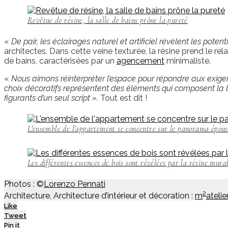
Revêtue de résine, la salle de bains prône la pureté
«
De pair, les éclairages naturel et artificiel révèlent les pote
architectes. Dans cette veine texturée, la résine prend le re
de bains, caractérisées par un
agencement
minimaliste.
«
Nous aimons réinterpréter l’espace pour répondre aux exigenc
choix décoratifs représentent des éléments qui composent la lec
figurants d’un seul script ».
Tout est dit !
L'ensemble de l'appartement se concentre sur le panorama épous
Les différentes essences de bois sont révélées par la résine m
Photos : ©
Lorenzo Pennati
2
Architecture, Architecture d’intérieur et décoration :
m
atelie
Like
Tweet
Pin it