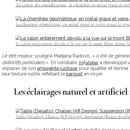
Au centre des considérations, la cheminée en métal gravé et ve
La cheminée géométrique, en métal gravé et verre croise le reg
Le salon entièrement dévolu à la vue sur le mont Blanc donne l
Le défi majeur
, souligne Marijana Radovic, «
a été de génére
2
distinctifs particuliers »
. En corollaire,
m
atelier
a développé un
espaces de son
empreinte rustique
, pour qualifier et donne
leur texture rustre, reflétant le
parquet
en noyer.
Les éclairages naturel et artificiel
Table (Desalto). Chaises (Kff Design). Suspension (Renzo Serafin