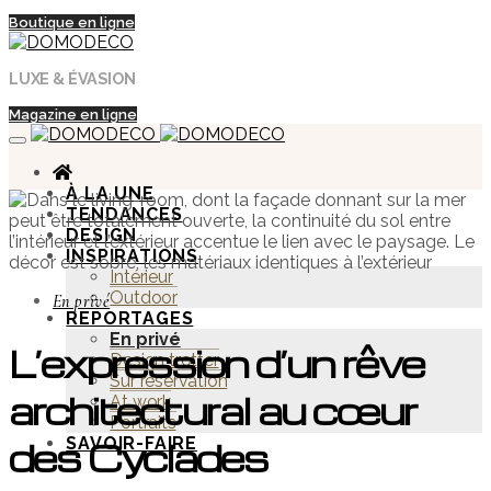
Boutique en ligne
LUXE & ÉVASION
Magazine en ligne
À LA UNE
TENDANCES
DESIGN
INSPIRATIONS
Intérieur
Outdoor
En privé
REPORTAGES
En privé
L’expression d’un rêve
Design trotter
Sur réservation
architectural au cœur
At work
Portraits
SAVOIR-FAIRE
des Cyclades