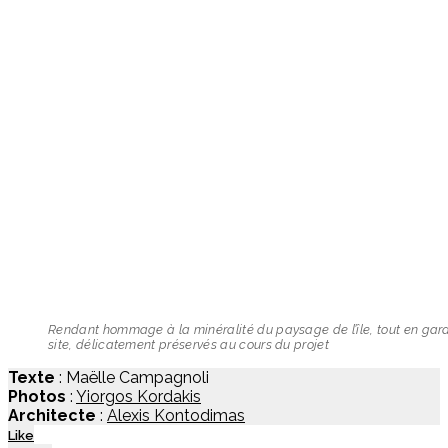
Rendant hommage à la minéralité du paysage de l’île, tout en garda
site, délicatement préservés au cours du projet
Texte
: Maëlle Campagnoli
Photos
:
Yiorgos Kordakis
Architecte
:
Alexis Kontodimas
Like