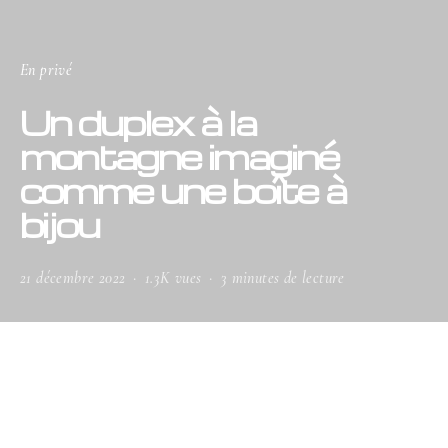
En privé
Un duplex à la
montagne imaginé
comme une boîte à
bijou
21 décembre 2022
1.3K vues
3 minutes de lecture
Concentré de design et d’artisanat, ce
duplex savoyard confronte, au
regard immaculé du paysage, un