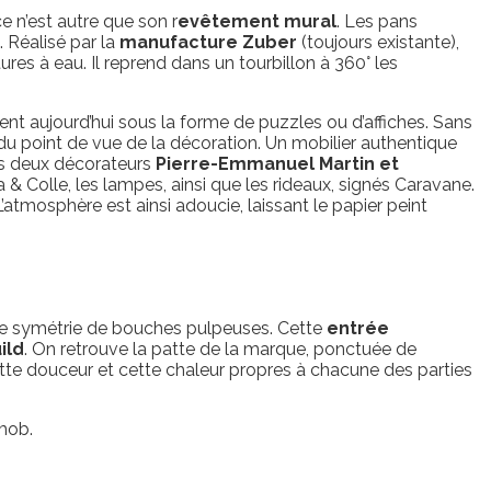
ce n’est autre que son r
evêtement mural
. Les pans
. Réalisé par la
manufacture Zuber
(toujours existante),
res à eau. Il reprend dans un tourbillon à 360° les
nent aujourd’hui sous la forme de puzzles ou d’affiches. Sans
du point de vue de la décoration. Un mobilier authentique
les deux décorateurs
Pierre-Emmanuel Martin et
& Colle, les lampes, ainsi que les rideaux, signés Caravane.
 L’atmosphère est ainsi adoucie, laissant le papier peint
r une symétrie de bouches pulpeuses. Cette
entrée
ild
. On retrouve la patte de la marque, ponctuée de
ette douceur et cette chaleur propres à chacune des parties
rmob.