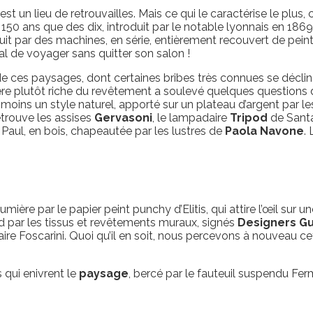
est un lieu de retrouvailles. Mais ce qui le caractérise le plus, 
 150 ans que des dix, introduit par le notable lyonnais en 1869
it par des machines, en série, entièrement recouvert de peintu
nal de voyager sans quitter son salon !
é de ces paysages, dont certaines bribes très connues se décli
tère plutôt riche du revêtement a soulevé quelques questions 
anmoins un style naturel, apporté sur un plateau d’argent par 
trouve les assises
Gervasoni
, le lampadaire
Tripod
de Santa 
 Paul, en bois, chapeautée par les lustres de
Paola Navone
.
mière par le papier peint punchy d’Elitis, qui attire l’œil su
nd par les tissus et revêtements muraux, signés
Designers Gu
ire Foscarini. Quoi qu’il en soit, nous percevons à nouveau c
s qui enivrent le
paysage
, bercé par le fauteuil suspendu Fe