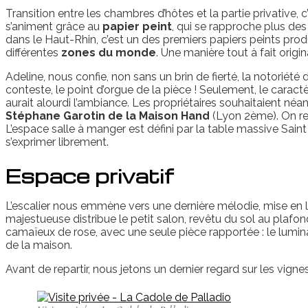
Transition entre les chambres d’hôtes et la partie privative, c’
s’animent grâce au
papier peint
, qui se rapproche plus des
dans le Haut-Rhin, c’est un des premiers papiers peints produ
différentes
zones du monde
. Une manière tout à fait origi
Adeline, nous confie, non sans un brin de fierté, la notoriét
conteste, le point d’orgue de la pièce ! Seulement, le carac
aurait alourdi l’ambiance. Les propriétaires souhaitaient né
Stéphane Garotin de la Maison Hand
(Lyon 2ème). On re
L’espace salle à manger est défini par la table massive Saint
s’exprimer librement.
Espace privatif
L’escalier nous emmène vers une dernière mélodie, mise en lu
majestueuse distribue le petit salon, revêtu du sol au plafo
camaïeux de rose, avec une seule pièce rapportée : le lumina
de la maison.
Avant de repartir, nous jetons un dernier regard sur les vigne