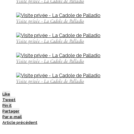
Visite privée - La Cadole de Palladio
Visite privée - La Cadole de Palladio
Visite privée - La Cadole de Palladio
Visite privée - La Cadole de Palladio
Visite privée - La Cadole de Palladio
Like
Tweet
Pin it
Partager
Par e-mail
Article précédent