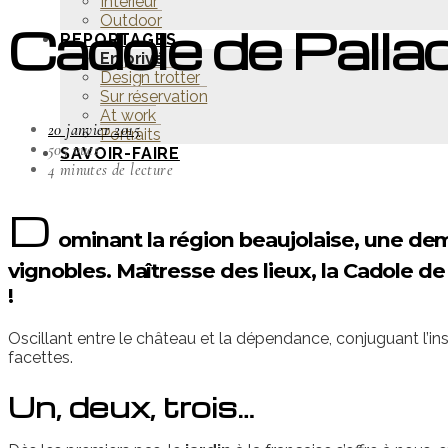
Intérieur
Outdoor
Cadole de Pallad
REPORTAGES
En privé
Design trotter
Sur réservation
At work
20 janvier 2015
Portraits
505 vues
SAVOIR-FAIRE
4 minutes de lecture
D
ominant la région beaujolaise, une de
vignobles. Maîtresse des lieux, la Cadole de
!
Oscillant entre le château et la dépendance, conjuguant l’in
facettes.
Un, deux, trois…