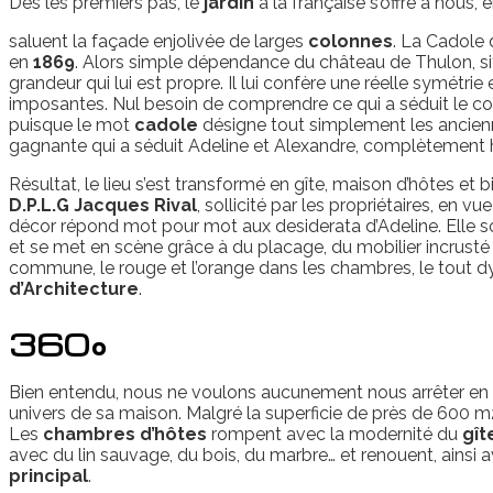
Dès les premiers pas, le
jardin
à la française s’offre à nous, 
saluent la façade enjolivée de larges
colonnes
. La Cadole
en
1869
. Alors simple dépendance du château de Thulon, s
grandeur qui lui est propre. Il lui confère une réelle symétrie et
imposantes. Nul besoin de comprendre ce qui a séduit le coup
puisque le mot
cadole
désigne tout simplement les ancie
gagnante qui a séduit Adeline et Alexandre, complètement 
Résultat, le lieu s’est transformé en gîte, maison d’hôtes et 
D.P.L.G Jacques Rival
, sollicité par les propriétaires, en 
décor répond mot pour mot aux desiderata d’Adeline. Elle 
et se met en scène grâce à du placage, du mobilier incrusté d
commune, le rouge et l’orange dans les chambres, le tout dyn
d’Architecture
.
360°
Bien entendu, nous ne voulons aucunement nous arrêter en si 
univers de sa maison. Malgré la superficie de près de 600 
Les
chambres d’hôtes
rompent avec la modernité du
gît
avec du lin sauvage, du bois, du marbre… et renouent, ainsi a
principal
.