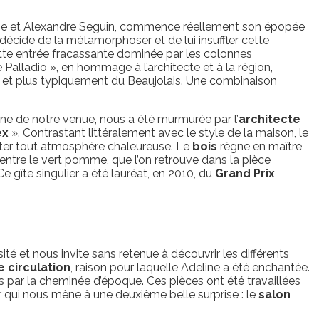
eline et Alexandre Seguin, commence réellement son épopée
e, décide de la métamorphoser et de lui insuffler cette
tte entrée fracassante dominée par les colonnes
Palladio », en hommage à l’architecte et à la région,
 et plus typiquement du Beaujolais. Une combinaison
igine de notre venue, nous a été murmurée par l’
architecte
ex
». Contrastant littéralement avec le style de la maison, le
ôter tout atmosphère chaleureuse. Le
bois
règne en maître
 entre le vert pomme, que l’on retrouve dans la pièce
 gîte singulier a été lauréat, en 2010, du
Grand Prix
é et nous invite sans retenue à découvrir les différents
e circulation
, raison pour laquelle Adeline a été enchantée.
s par la cheminée d’époque. Ces pièces ont été travaillées
ir qui nous mène à une deuxième belle surprise : le
salon