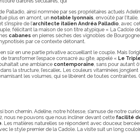
entouré d’arbres séculaires, qui
 de Palladio, ainsi nommée par ses propriétaires actuels Ad
itué plus en amont, un
notable lyonnais
, envoûté par l’Itali
 s’inspire de l’
architecte italien Andréa Palladio
, avec ce
le, félicitant la maison de son titre atypique « La Cadole de 
nnes
cabanes
en pierres sèches des vignobles de Bourgogne
hypnotisés par ce contexte détonant.
bien sûr en une partie privative accueillant le couple. Mais l’or
vue de transformer l’espace consacré au gîte, appelé «
Le Tripl
souhaitait une ambiance
contemporaine
, sans pour autant 
ans la structure, l’escalier… Les couleurs vitaminées jonglent
amisant les volumes, qui se libèrent de toutes contraintes. Ce
bon chemin. Adeline, notre hôtesse, s’amuse de notre curiosit
m2, nous ne pouvons que nous incliner devant cette
facilité d
e
. Les matières naturelles se répondent avec douceur, bercée
vec le style premier de la Cadole. La visite suit un long coulo