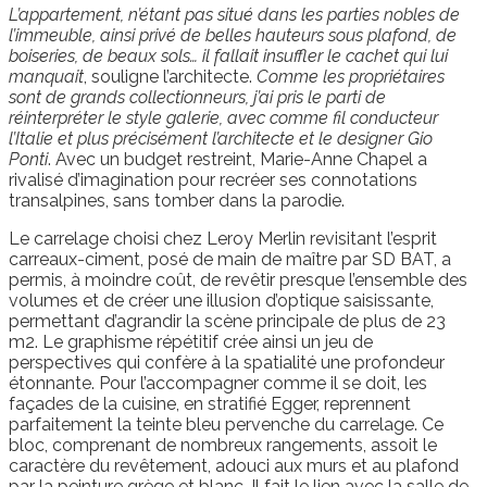
L’appartement, n’étant pas situé dans les parties nobles de
l’immeuble, ainsi privé de belles hauteurs sous plafond, de
boiseries, de beaux sols… il fallait insuffler le cachet qui lui
manquait
, souligne l’architecte.
Comme les propriétaires
sont de grands collectionneurs, j’ai pris le parti de
réinterpréter le style galerie, avec comme fil conducteur
l’Italie et plus précisément l’architecte et le designer Gio
Ponti
. Avec un budget restreint, Marie-Anne Chapel a
rivalisé d’imagination pour recréer ses connotations
transalpines, sans tomber dans la parodie.
Le carrelage choisi chez Leroy Merlin revisitant l’esprit
carreaux-ciment, posé de main de maître par SD BAT, a
permis, à moindre coût, de revêtir presque l’ensemble des
volumes et de créer une illusion d’optique saisissante,
permettant d’agrandir la scène principale de plus de 23
m2. Le graphisme répétitif crée ainsi un jeu de
perspectives qui confère à la spatialité une profondeur
étonnante. Pour l’accompagner comme il se doit, les
façades de la cuisine, en stratifié Egger, reprennent
parfaitement la teinte bleu pervenche du carrelage. Ce
bloc, comprenant de nombreux rangements, assoit le
caractère du revêtement, adouci aux murs et au plafond
par la peinture grège et blanc. Il fait le lien avec la salle de