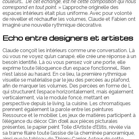
couleurs… De cet échange, est né cette composition qui nous
correspond en tout point.
» L’approche originelle des
espaces intérieurs était plus uniforme. Avec pour volonté
de réveiller et réchauffer les volumes, Claude et Fabien ont
imaginé une nouvelle rythmique décorative.
Echo entre designers et artistes
Claude conçoit les intérieurs comme une conversation. Là
où vous ne voyez qu’un canapé, elle crée une réponse à un
besoin identifié. Là où vous pensez voir une porte, elle
exprime toute l’éloquence d’un espace fonctionnel… Rien
n’est laissé au hasard. En ce lieu, la première rythmique
visuelle se matérialise par le jeu des percées au plafond,
afin de marquer les volumes. Des percées en forme de L
qui structurent l’espace horizontalement, mais également
verticalement, via le module foncé, mettant en
perspective depuis le living, la cuisine. Les chromatiques
prennent également la parole entre les peintures
Ressource et le mobilier. Les jeux de matières participent à
l’élégance du décor. Clin d’œil aux pièces picturales
présentes, le papier peint Toile d’Artiste d’Elitis, révèle via
sa trame filaire toute l’assise de la cheminée panoramique,
ainsi que le tableau de Thierry Carrier. Acteur de cette