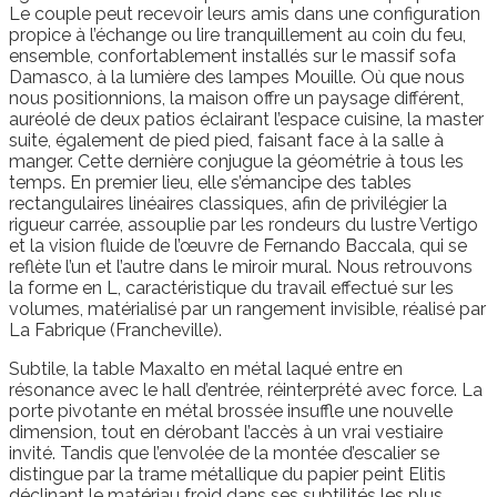
Le couple peut recevoir leurs amis dans une configuration
propice à l’échange ou lire tranquillement au coin du feu,
ensemble, confortablement installés sur le massif sofa
Damasco, à la lumière des lampes Mouille. Où que nous
nous positionnions, la maison offre un paysage différent,
auréolé de deux patios éclairant l’espace cuisine, la master
suite, également de pied pied, faisant face à la salle à
manger. Cette dernière conjugue la géométrie à tous les
temps. En premier lieu, elle s’émancipe des tables
rectangulaires linéaires classiques, afin de privilégier la
rigueur carrée, assouplie par les rondeurs du lustre Vertigo
et la vision fluide de l’œuvre de Fernando Baccala, qui se
reflète l’un et l’autre dans le miroir mural. Nous retrouvons
la forme en L, caractéristique du travail effectué sur les
volumes, matérialisé par un rangement invisible, réalisé par
La Fabrique (Francheville).
Subtile, la table Maxalto en métal laqué entre en
résonance avec le hall d’entrée, réinterprété avec force. La
porte pivotante en métal brossée insuffle une nouvelle
dimension, tout en dérobant l’accès à un vrai vestiaire
invité. Tandis que l’envolée de la montée d’escalier se
distingue par la trame métallique du papier peint Elitis
déclinant le matériau froid dans ses subtilités les plus