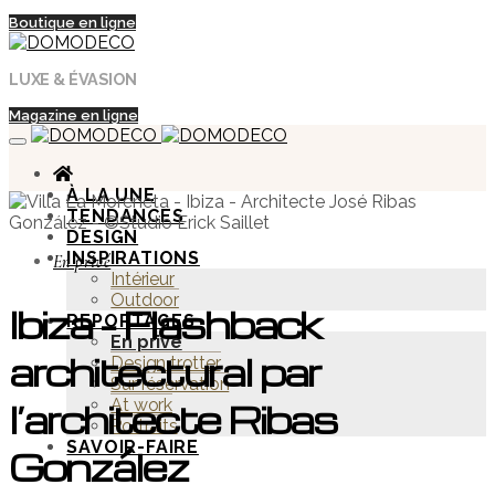
Boutique en ligne
LUXE & ÉVASION
Magazine en ligne
À LA UNE
TENDANCES
DESIGN
INSPIRATIONS
En privé
Intérieur
Outdoor
Ibiza – Flashback
REPORTAGES
En privé
architectural par
Design trotter
Sur réservation
At work
l’architecte Ribas
Portraits
SAVOIR-FAIRE
González