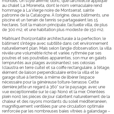
mondes. Un style affirmé, donc, que l’architecte applique
au chalet La Moreneta, dont le nom vernaculaire rend
hommage à La Vierge noire de Montserrat, sainte
patronne de la Catalogne. À l’origine, deux bâtiments, une
piscine et un terrain de tennis se partageaient les 15
hectares. Soit la maison principale, l’actuelle villa, de plus
de 300 m2, et une habitation plus modeste de 150 m2.
Maîtrisant l’horizontalité architecturale à la perfection, le
bâtiment s’intègre avec subtilité dans cet environnement
naturellement plan. Mais selon l’angle d’observation, la villa
révèle une volumétrie riche et variée, rythmée par ses
poutres et ses poutrelles apparentes, son mur en galets
(empruntés aux plages avoisinantes), ses celosías
(claustra en terre cuite) et sa coiffe rectangulaire, à l’étage,
élément de liaison perpendiculaire entre la villa et le
garage situé à l’entrée, à même de libérer l’espace
nécessaire pour la généreuse toiture-terrasse. Cette
dernière jette un regard à 360° sur le paysage, avec une
vue exceptionnelle sur le cap Nonó et la mer. Orientées
plein nord, les pièces de jour s’abritent naturellement de la
chaleur et des rayons mordants du soleil méditerranéen,
magnifiquement ventilées par une circulation optimale
renforcée par les nombreuses baies vitrées à galandage –