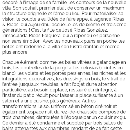
décoré, à l’image de sa famille, les contours de la nouvelle
villa. Son souhait premier était de conserver un maximum
la structure originelle et l’âme du lieu. Pour matérialiser sa
vision, le couple a eu l’idée de faire appel à l’agence Ribas
& Ribas, qui aujourd’hui accueille les deuxième et troisième
générations ! C’est la fille de José Ribas González,
Inmaculada Ribas Folguera, qui a répondu en personne,
non sans émotion. Avec les nouveaux plans en poche, les
hôtes ont redonné à la villa son lustre d’antan et même
plus encore !
Chaque élément, comme les baies vitrées à galandage en
bois, les poutrelles de la pergola, les celosías (peintes en
blanc), les volets et les portes persiennes, les niches et les
intégrations décoratives, les dressings en bois, le vitrail de
l’entrée, jusqu’aux meubles, a fait l’objet d’une attention
particulière, au besoin déplacé, restauré et réintégré, à
l’instar du patio réduit pour laisser la place suffisante à un
salon et à une cuisine, plus généreux. Autres
transformations, le sol uniformisé en béton ciré noir et
également l’espace nuit du rez-de-chaussée composé de
trois chambres, distribuées à l’époque par un couloir exigu.
Ce dernier a été condamné et suppléé par trois salles de
bains attenantes aux chambres, rendant de ce fait cette