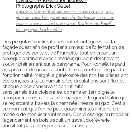
Espace cuisine réalisé sur-mesure en bois et inox, avec
plan de travail en granit noir du Zimbabwe, carreaux
ciment et cave à vin traversante. Réalisation Ikone® -
Photographe Erick Saillet
Des pergolas bioclimatiques ont été intégrées sur la
façade ouest afin de profiter au mieux de l’orientation, se
protéger des vents et de l’humidité, tout en créant un
dialogue pertinent avec l’intérieur, qui peut dorénavant
s’ouvrir pleinement sur le panorama. Pour Ikone®, le parti
pris premier demeure le confort, le bien-être et de pair la
fonctionnalité. Malgré la générosité des m2, les pièces ont
été conçues à taille humaine, les circulations sont fluides,
chaque pièce conservant son intimité,
sans jamais être cloisonnée, comme en témoigne la
transparence entre la salle à manger et le grand salon qui
se regardent à travers la cheminée linéaire au gaz. C’est à
ce moment que l’on ne peut qu’admirer les finitions en
matière de menuiserie intérieure. Des dressings au mobilier,
l’agencement en bois traduit un travail d’orfèvrerie
n’hésitant pas à intégrer du cuir, du tissu…