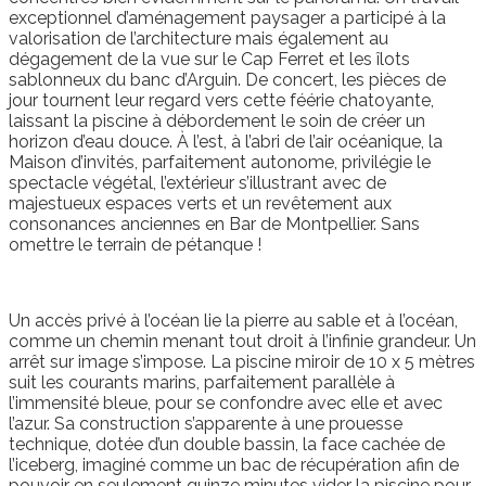
exceptionnel d’aménagement paysager a participé à la
valorisation de l’architecture mais également au
dégagement de la vue sur le Cap Ferret et les îlots
sablonneux du banc d’Arguin. De concert, les pièces de
jour tournent leur regard vers cette féérie chatoyante,
laissant la piscine à débordement le soin de créer un
horizon d’eau douce. À l’est, à l’abri de l’air océanique, la
Maison d’invités, parfaitement autonome, privilégie le
spectacle végétal, l’extérieur s’illustrant avec de
majestueux espaces verts et un revêtement aux
consonances anciennes en Bar de Montpellier. Sans
omettre le terrain de pétanque !
Un accès privé à l’océan lie la pierre au sable et à l’océan,
comme un chemin menant tout droit à l’infinie grandeur. Un
arrêt sur image s’impose. La piscine miroir de 10 x 5 mètres
suit les courants marins, parfaitement parallèle à
l’immensité bleue, pour se confondre avec elle et avec
l’azur. Sa construction s’apparente à une prouesse
technique, dotée d’un double bassin, la face cachée de
l’iceberg, imaginé comme un bac de récupération afin de
pouvoir en seulement quinze minutes vider la piscine pour