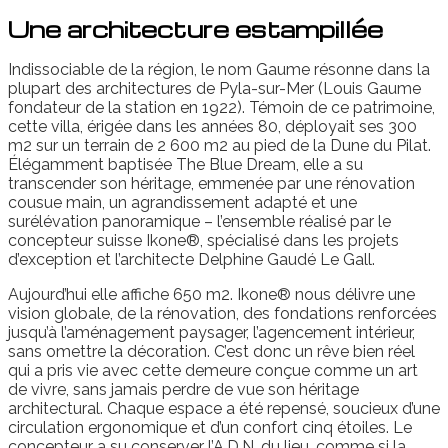
Une architecture estampillée
Indissociable de la région, le nom Gaume résonne dans la
plupart des architectures de Pyla-sur-Mer (Louis Gaume
fondateur de la station en 1922). Témoin de ce patrimoine,
cette villa, érigée dans les années 80, déployait ses 300
m2 sur un terrain de 2 600 m2 au pied de la Dune du Pilat.
Élégamment baptisée The Blue Dream, elle a su
transcender son héritage, emmenée par une rénovation
cousue main, un agrandissement adapté et une
surélévation panoramique – l’ensemble réalisé par le
concepteur suisse Ikone®, spécialisé dans les projets
d’exception et l’architecte Delphine Gaudé Le Gall.
Aujourd’hui elle affiche 650 m2. Ikone® nous délivre une
vision globale, de la rénovation, des fondations renforcées
jusqu’à l’aménagement paysager, l’agencement intérieur,
sans omettre la décoration. C’est donc un rêve bien réel
qui a pris vie avec cette demeure conçue comme un art
de vivre, sans jamais perdre de vue son héritage
architectural. Chaque espace a été repensé, soucieux d’une
circulation ergonomique et d’un confort cinq étoiles. Le
concepteur a su conserver l’A.D.N. du lieu, comme si la