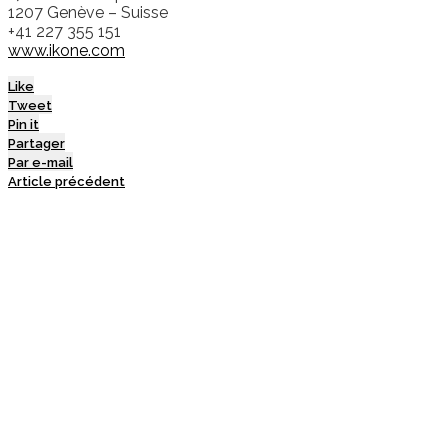
1207 Genève – Suisse
+41 227 355 151
www.ikone.com
Like
Tweet
Pin it
Partager
Par e-mail
Article précédent