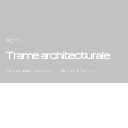
En privé
Trame architecturale
6 février 2020
1.8K vues
3 minutes de lecture
En ce lieu, le dessin conceptuel
reprend ses droits, tracé avec minutie
par l’architecte d’intérieur Candice
Bruny. Aiguisé par le travail des matières et des