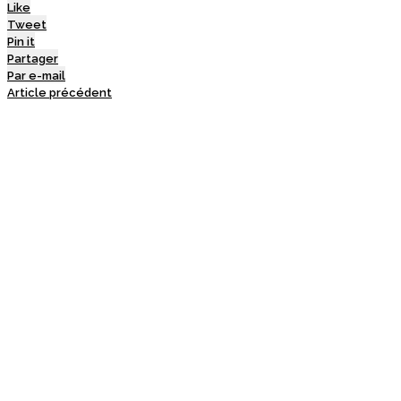
Like
Tweet
Pin it
Partager
Par e-mail
Article précédent