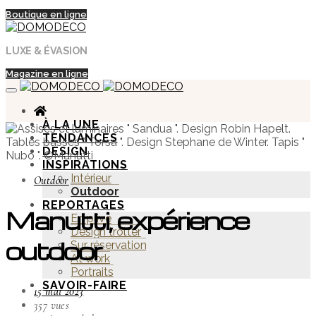
Boutique en ligne
LUXE & ÉVASION
Magazine en ligne
À LA UNE
TENDANCES
DESIGN
INSPIRATIONS
Intérieur
Outdoor
Outdoor
REPORTAGES
Manutti, expérience
En privé
Design trotter
outdoor
Sur réservation
At work
Portraits
SAVOIR-FAIRE
15 mai 2023
357 vues