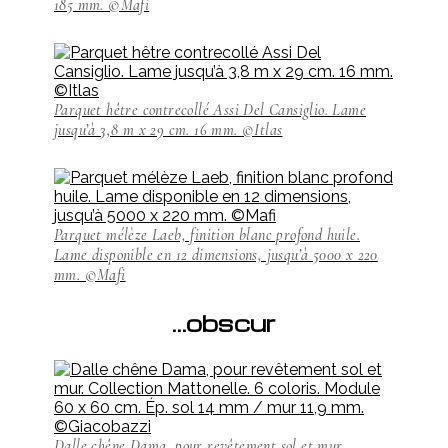
185 mm. ©Mafi
Parquet hêtre contrecollé Assi Del Cansiglio. Lame
jusqu’à 3,8 m x 29 cm. 16 mm. ©Itlas
Parquet mélèze Laeb, finition blanc profond huile.
Lame disponible en 12 dimensions, jusqu’à 5000 x 220
mm. ©Mafi
…obscur
Dalle chêne Dama, pour revêtement sol et mur.