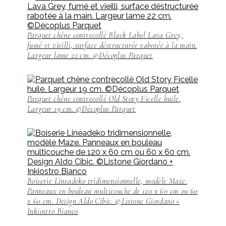
Parquet chêne contrecollé Black Label Lava Grey,
fumé et vieilli, surface déstructurée rabotée à la main.
Largeur lame 22 cm. ©Décoplus Parquet
Parquet chêne contrecollé Old Story Ficelle huile.
Largeur 19 cm. ©Décoplus Parquet
Boiserie Lineadeko tridimensionnelle, modèle Maze.
Panneaux en bouleau multicouche de 120 x 60 cm ou 60
x 60 cm. Design Aldo Cibic. ©Listone Giordano +
Inkiostro Bianco