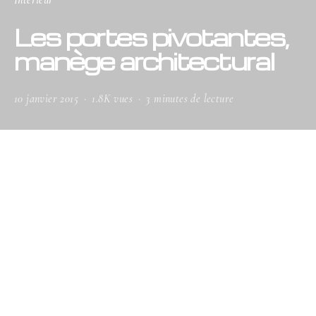
Intérieur
Les portes pivotantes,
manège architectural
10 janvier 2015
1.8K vues
3 minutes de lecture
Difficile de ne pas tomber sous son charme !
L’élégance demeure sa force, la perspective
son terrain de jeu. Mais la porte pivotante
présente bien d’autres atouts, participant à
l’éloquence même des volumes architecturaux.
Sa dynamique d’ouverture prône tout autant l’invisibilité