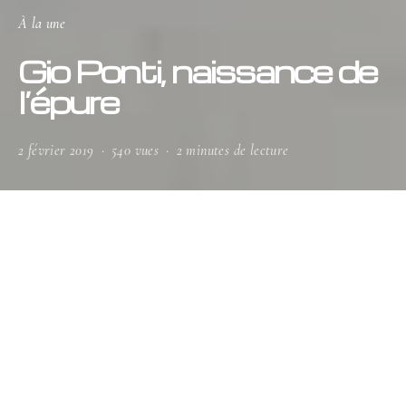
À la une
Gio Ponti, naissance de
l’épure
2 février 2019
540 vues
2 minutes de lecture
Quarante ans après sa disparition,
l’architecte et designer milanais Gio
Ponti (1891-1979) revient au Musée
des Arts Décoratifs pour une rétrospective
d’envergure. Une immersion prodigieuse dans
l’imaginaire foisonnant d’un génie du XXe