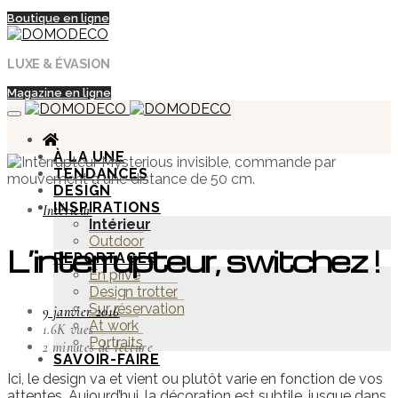
Boutique en ligne
LUXE & ÉVASION
Magazine en ligne
À LA UNE
TENDANCES
DESIGN
INSPIRATIONS
Intérieur
Intérieur
Outdoor
L’interrupteur, switchez !
REPORTAGES
En privé
Design trotter
Sur réservation
9 janvier 2016
At work
1.6K vues
Portraits
2 minutes de lecture
SAVOIR-FAIRE
Ici, le design va et vient ou plutôt varie en fonction de vos
attentes. Aujourd’hui, la décoration est subtile, jusque dans