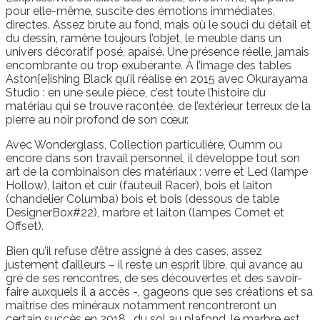
pour elle-même, suscite des émotions immédiates,
directes. Assez brute au fond, mais où le souci du détail et
du dessin, ramène toujours l’objet, le meuble dans un
univers décoratif posé, apaisé. Une présence réelle, jamais
encombrante ou trop exubérante. À l’image des tables
Aston{e}ishing Black qu’il réalise en 2015 avec Okurayama
Studio : en une seule pièce, c’est toute l’histoire du
matériau qui se trouve racontée, de l’extérieur terreux de la
pierre au noir profond de son cœur.
Avec Wonderglass, Collection particulière, Oumm ou
encore dans son travail personnel, il développe tout son
art de la combinaison des matériaux : verre et Led (lampe
Hollow), laiton et cuir (fauteuil Racer), bois et laiton
(chandelier Columba) bois et bois (dessous de table
DesignerBox#22), marbre et laiton (lampes Comet et
Offset).
Bien qu’il refuse d’être assigné à des cases, assez
justement d’ailleurs – il reste un esprit libre, qui avance au
gré de ses rencontres, de ses découvertes et des savoir-
faire auxquels il a accès -, gageons que ses créations et sa
maîtrise des minéraux notamment rencontreront un
certain succès en 2018… du sol au plafond, le marbre est