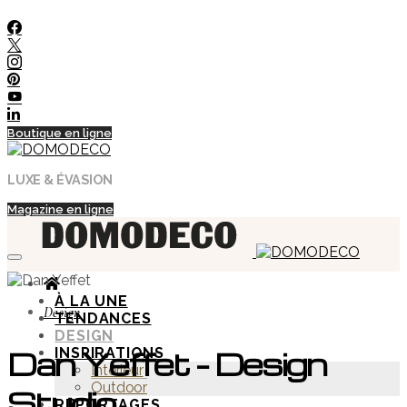
Boutique en ligne
LUXE & ÉVASION
Magazine en ligne
À LA UNE
Design
TENDANCES
DESIGN
INSPIRATIONS
Dan Yeffet – Design
Intérieur
Outdoor
Studio
REPORTAGES