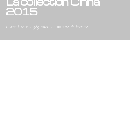
La collection Cinna
2015
11 avril 2015
589 vues
1 minute de lecture
Dévoilée au Salon Maison & Objet, en janvier
dernier, la nouvelle collection Cinna a pris ses
aises au sein du show room Ameublement
Saint Vincent.
Isabelle et Emile Amsallem n’ont pas hésité à dérouler
le tapis rouge, le 12 mars dernier, en présence de Michel
Roset, des designers nationaux, régionaux
emblématiques et en devenir : Noé Duchaufour-