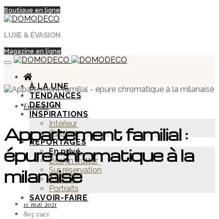
Boutique en ligne
LUXE & ÉVASION
Magazine en ligne
À LA UNE
TENDANCES
DESIGN
En privé
INSPIRATIONS
Intérieur
Appartement familial :
Outdoor
REPORTAGES
épure chromatique à la
En privé
Design trotter
Sur réservation
milanaise
At work
Portraits
SAVOIR-FAIRE
11 mai 2021
805 vues