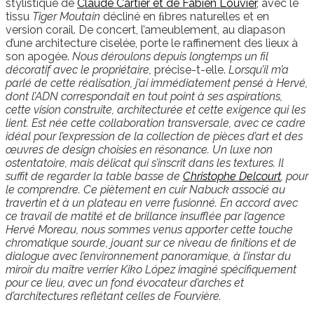
stylistique de
Claude Cartier et de Fabien Louvier
, avec le
tissu
Tiger Moutain
décliné en ﬁbres naturelles et en
version corail. De concert, l’ameublement, au diapason
d’une architecture ciselée, porte le raffinement des lieux à
son apogée.
Nous déroulons depuis longtemps un fil
décoratif avec le propriétaire,
précise-t-elle.
Lorsqu’il m’a
parlé de cette réalisation, j’ai immédiatement pensé à Hervé,
dont l’ADN correspondait en tout point à ses aspirations,
cette vision construite, architecturée et cette exigence qui les
lient. Est née cette collaboration transversale, avec ce cadre
idéal pour l’expression de la collection de pièces d’art et des
œuvres de design choisies en résonance. Un luxe non
ostentatoire, mais délicat qui s’inscrit dans les textures. Il
suffit de regarder la table basse de
Christophe Delcourt
, pour
le comprendre. Ce piètement en cuir Nabuck associé au
travertin et à un plateau en verre fusionné. En accord avec
ce travail de matité et de brillance insufflée par l’agence
Hervé Moreau, nous sommes venus apporter cette touche
chromatique sourde, jouant sur ce niveau de finitions et de
dialogue avec l’environnement panoramique, à l’instar du
miroir du maître verrier Kiko López imaginé spécifiquement
pour ce lieu, avec un fond évocateur d’arches et
d’architectures reflétant celles de Fourvière.