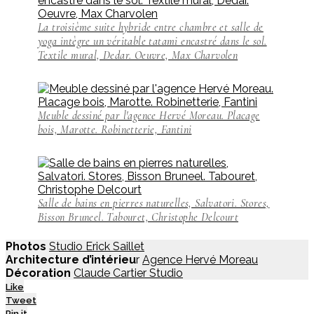
La troisième suite hybride entre chambre et salle de
yoga intègre un véritable tatami encastré dans le sol.
Textile mural, Dedar. Oeuvre, Max Charvolen
Meuble dessiné par l'agence Hervé Moreau. Placage
bois, Marotte. Robinetterie, Fantini
Salle de bains en pierres naturelles, Salvatori. Stores,
Bisson Bruneel. Tabouret, Christophe Delcourt
Photos
Studio Erick Saillet
Architecture d’intérieu
r
Agence Hervé Moreau
Décoration
Claude Cartier Studio
Like
Tweet
Pin it