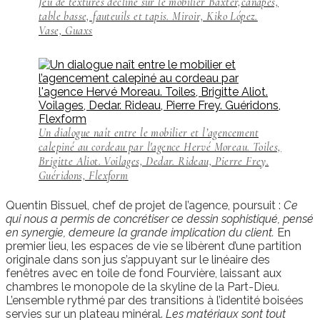
Jeu de textures décliné sur le mobilier Baxter,canapés,
table basse, fauteuils et tapis. Miroir, Kiko López.
Vase, Guaxs
Un dialogue naît entre le mobilier et l’agencement
calepiné au cordeau par l'agence Hervé Moreau. Toiles,
Brigitte Aliot. Voilages, Dedar. Rideau, Pierre Frey.
Guéridons, Flexform
Quentin Bissuel, chef de projet de l’agence, poursuit :
Ce
qui nous a permis de concrétiser ce dessin sophistiqué, pensé
en synergie, demeure la grande implication du client.
En
premier lieu, les espaces de vie se libèrent d’une partition
originale dans son jus s’appuyant sur le linéaire des
fenêtres avec en toile de fond Fourvière, laissant aux
chambres le monopole de la skyline de la Part-Dieu.
L’ensemble rythmé par des transitions à l’identité boisées
servies sur un plateau minéral.
Les matériaux sont tout