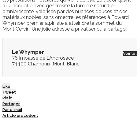
à lui accueille avec générosité la lumière naturelle
omniprésente, valorisée par des nuances douces et des
matériaux nobles, sans omettre les références à Edward
Whymper, premier alpiniste à atteindre le sommet du
Mont Cervin. Une jolie adresse à privatiser ou à partager.
Le Whymper
Voir le 
76 Impasse de L’Androsace
74400 Chamonix-Mont-Blanc
Like
Tweet
Pin it
Partager
Par e-mail
Article précédent