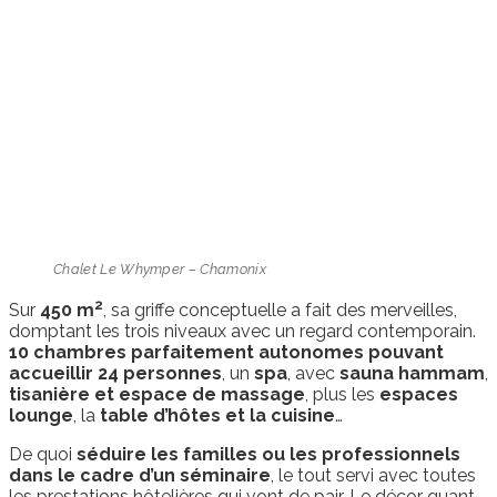
Chalet Le Whymper – Chamonix
2
Sur
450 m
, sa griffe conceptuelle a fait des merveilles,
domptant les trois niveaux avec un regard contemporain.
10 chambres parfaitement autonomes pouvant
accueillir 24 personnes
, un
spa
, avec
sauna hammam
,
tisanière et espace de massage
, plus les
espaces
lounge
, la
table d’hôtes et la cuisine
…
De quoi
séduire les familles ou les professionnels
dans le cadre d’un séminaire
, le tout servi avec toutes
les prestations hôtelières qui vont de pair. Le décor quant