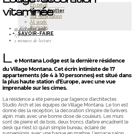
En privé
vitaminée
Design trotter
Sur réservation
At work
Portraits
13 décembre 2018
SAVOIR-FAIRE
277 vues
2 minutes de lecture
L
e Montana Lodge est la dernière résidence
du Village Montana. Cet écrin intimiste de 17
appartements (de 4 à 10 personnes) est situé dans
la plus haute station d’Europe, avec une vue
imprenable sur les cimes.
La résidence a été pensée par l’agence d’architectes
Studio Arch et les équipes de Village Montana. Le ton est
donné dès la réception, la décoration s’inspire de l’univers
alpin, mais avec une bonne dose de couleurs. Les murs
sont de pierre et de bois, deux troncs d’arbre encadrent le
desk qui n’est ici qu’un simple bureau, éclairé de
suspensions avec une bague en marbre. L’espace salon