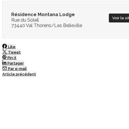
Résidence Montana Lodge
Voir le si
Rue du Soleil
73440 Val Thorens/Les Belleville
Like
Tweet
Pin it
Partager
Par e-mail
Article précédent