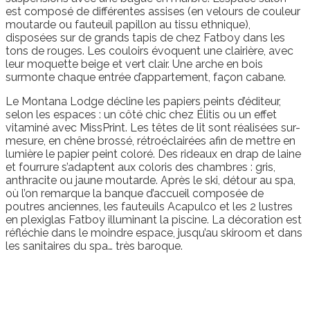
est composé de différentes assises (en velours de couleur
moutarde ou fauteuil papillon au tissu ethnique),
disposées sur de grands tapis de chez Fatboy dans les
tons de rouges. Les couloirs évoquent une clairière, avec
leur moquette beige et vert clair. Une arche en bois
surmonte chaque entrée d’appartement, façon cabane.
Le Montana Lodge décline les papiers peints d’éditeur,
selon les espaces : un côté chic chez Élitis ou un effet
vitaminé avec MissPrint. Les têtes de lit sont réalisées sur-
mesure, en chêne brossé, rétroéclairées afin de mettre en
lumière le papier peint coloré. Des rideaux en drap de laine
et fourrure s’adaptent aux coloris des chambres : gris,
anthracite ou jaune moutarde. Après le ski, détour au spa,
où l’on remarque la banque d’accueil composée de
poutres anciennes, les fauteuils Acapulco et les 2 lustres
en plexiglas Fatboy illuminant la piscine. La décoration est
réfléchie dans le moindre espace, jusqu’au skiroom et dans
les sanitaires du spa… très baroque.