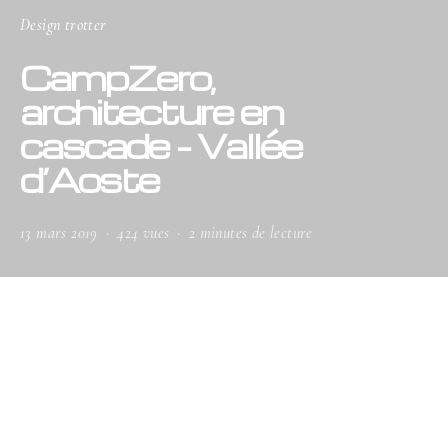
Design trotter
CampZero,
architecture en
cascade – Vallée
d’Aoste
13 mars 2019
424 vues
2 minutes de lecture
En Italie, dans la région de la Vallée
d’Aoste, le CampZero est un
complexe de luxe. Entouré de forêt, il
se situe au pied du mont Rose, à proximité de la