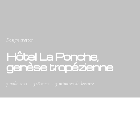
Design trotter
Hôtel La Ponche,
genèse tropézienne
7 août 2021
328 vues
3 minutes de lecture
L’Hôtel La Ponche rouvre ses portes
mythiques après huit mois de
travaux. À la manœuvre, l’architecte